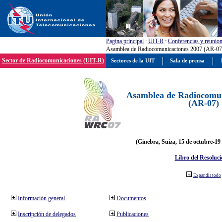
Pagína principal
:
UIT-R
:
Conferencias y reunio
Asamblea de Radiocomunicaciones 2007 (AR-07
Sector de Radiocomunicaciones (UIT-R)
Sectores de la UIT
Sala de prensa
Asamblea de Radiocomun
(AR-07)
(Ginebra, Suiza, 15 de octubre-19
Libro del Resoluci
Expandir todo
Información general
Documentos
Inscripción de delegados
Publicaciones