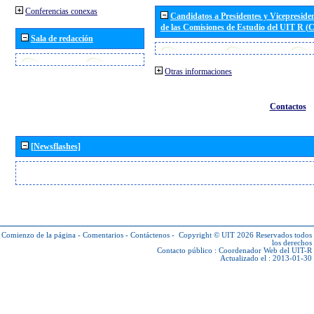
Conferencias conexas
Candidatos a Presidentes y Vicepreside
de las Comisiones de Estudio del UIT R 
Sala de redacción
Otras informaciones
Contactos
[Newsflashes]
Comienzo de la página
-
Comentarios
-
Contáctenos
-
Copyright © UIT 2026
Reservados todos
los derechos
Contacto público :
Coordenador Web del UIT-R
Actualizado el : 2013-01-30