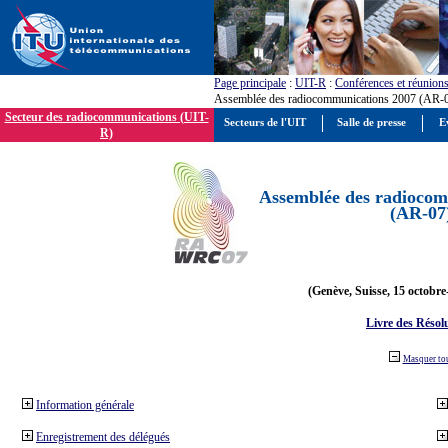
Page principale
:
UIT-R
:
Conférences et réunion
Assemblée des radiocommunications 2007 (AR-
Secteur des radiocommunications (UIT-
Secteurs de l'UIT
Salle de presse
E
R)
Assemblée des radiocom
(AR-07
(Genève, Suisse, 15 octobre
Livre des Résol
Masquer to
Information générale
Enregistrement des délégués