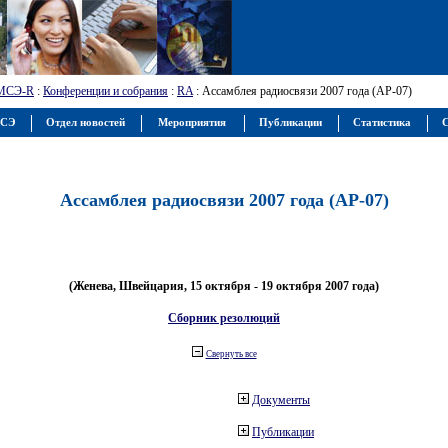
МСЭ-R
:
Конференции и собрания
:
RA
: Ассамблея радиосвязи 2007 года (АР-07)
МСЭ
Отдел новостей
Мероприятия
Публикации
Статистика
С
Ассамблея радиосвязи 2007 года (АР-07)
(Женева, Швейцария, 15 октября - 19 октября 2007 года)
Сборник резолюций
Свернуть все
Документы
Публикации