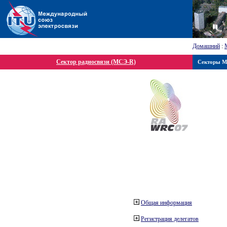
Домашний
:
Сектор радиосвязи (МСЭ-R)
Секторы 
Общая информация
Регистрация делегатов