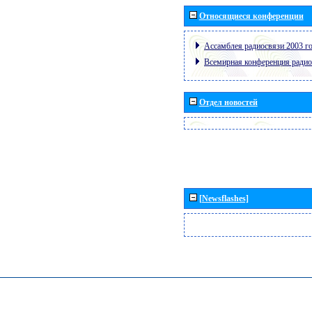
Относящиеся конференции
Ассамблея радиосвязи 2003 го
Всемирная конференция радио
Отдел новостей
[Newsflashes]