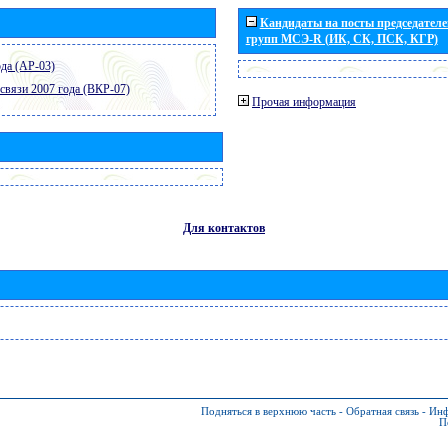
Кандидаты на посты председателей
групп МСЭ-R (ИК, СК, ПСК, КГР)
да (АР-03)
связи 2007 года (ВКР-07)
Прочая информация
Для контактов
Подняться в верхнюю часть
-
Обратная связь
-
Инф
П