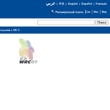
عربي
English
Español
Français
|
中文
|
|
|
Расширенный поиск
ведения о МСЭ