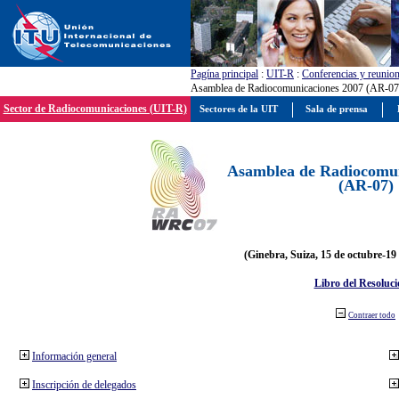
Pagína principal
:
UIT-R
:
Conferencias y reunio
Asamblea de Radiocomunicaciones 2007 (AR-07
Sector de Radiocomunicaciones (UIT-R)
Sectores de la UIT
Sala de prensa
Asamblea de Radiocomun
(AR-07)
(Ginebra, Suiza, 15 de octubre-19
Libro del Resoluci
Contraer todo
Información general
Inscripción de delegados