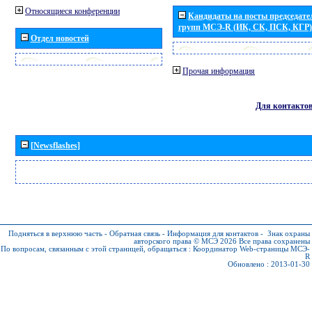
Относящиеся конференции
Кандидаты на посты председател
групп МСЭ-R (ИК, СК, ПСК, КГР)
Отдел новостей
Прочая информация
Для контакто
[Newsflashes]
Подняться в верхнюю часть
-
Обратная связь
-
Информация для контактов
-
Знак охраны
авторского права © МСЭ 2026
Все права сохранены
По вопросам, связанным с этой страницей, обращаться :
Координатор Web-страницы МСЭ-
R
Обновлено : 2013-01-30