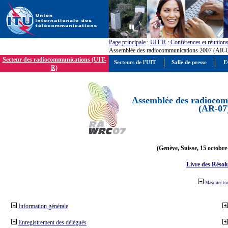
Page principale
:
UIT-R
:
Conférences et réunion
Assemblée des radiocommunications 2007 (AR-
Secteur des radiocommunications (UIT-
Secteurs de l'UIT
Salle de presse
E
R)
Assemblée des radiocom
(AR-07
(Genève, Suisse, 15 octobre
Livre des Résol
Masquer to
Information générale
Enregistrement des délégués