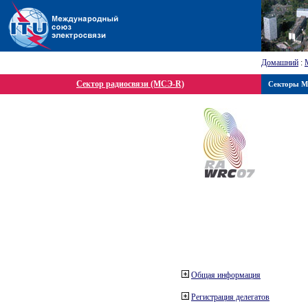
Домашний
:
Сектор радиосвязи (МСЭ-R)
Секторы 
Общая информация
Регистрация делегатов