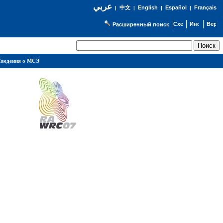
عربي
English
Español
Français
|
中文
|
|
|
Расширенный поиск
ведения о МСЭ