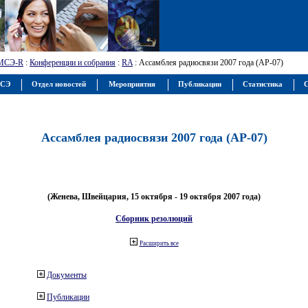
МСЭ-R
:
Конференции и собрания
:
RA
: Ассамблея радиосвязи 2007 года (АР-07)
МСЭ
Отдел новостей
Мероприятия
Публикации
Статистика
С
Ассамблея радиосвязи 2007 года (АР-07)
(Женева, Швейцария, 15 октября - 19 октября 2007 года)
Сборник резолюций
Расширить все
Документы
Публикации