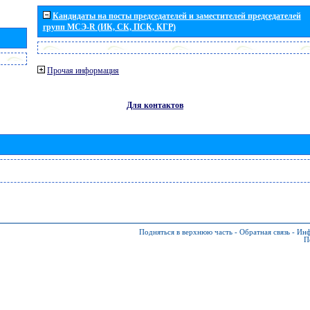
Кандидаты на посты председателей и заместителей председателей
групп МСЭ-R (ИК, СК, ПСК, КГР)
Прочая информация
Для контактов
Подняться в верхнюю часть
-
Обратная связь
-
Инф
П