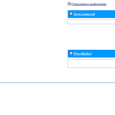
Относящиеся конференции
Отдел новостей
[Newsflashes]