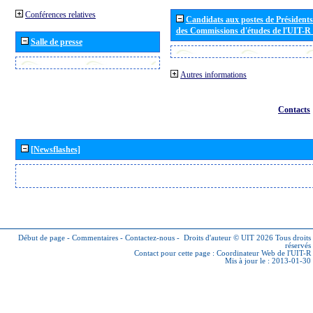
Conférences relatives
Candidats aux postes de Présidents 
des Commissions d'études de l'UIT-R
Salle de presse
Autres informations
Contacts
[Newsflashes]
Début de page
-
Commentaires
-
Contactez-nous
-
Droits d'auteur © UIT 2026
Tous droits
réservés
Contact pour cette page :
Coordinateur Web de l'UIT-R
Mis à jour le : 2013-01-30