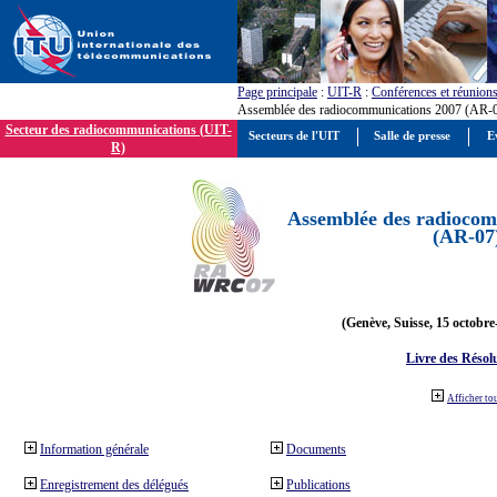
Page principale
:
UIT-R
:
Conférences et réunion
Assemblée des radiocommunications 2007 (AR-
Secteur des radiocommunications (UIT-
Secteurs de l'UIT
Salle de presse
E
R)
Assemblée des radiocom
(AR-07
(Genève, Suisse, 15 octobre
Livre des Résol
Afficher to
Information générale
Documents
Enregistrement des délégués
Publications