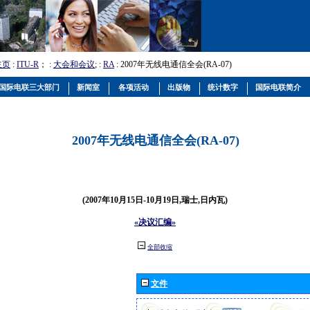
主页
:
ITU-R
； :
大会和会议
; :
RA
: 2007年无线电通信全会(RA-07)
国际电联三大部门
新闻室
各项活动
出版物
统计数字
国际电联简介
2007年无线电通信全会(RA-07)
(2007年10月15日-10月19日,瑞士,日内瓦)
«决议汇编»
全部收缩
文件