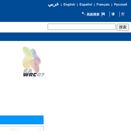
عربي
English
Español
Français
Русский
|
|
|
|
高级搜索