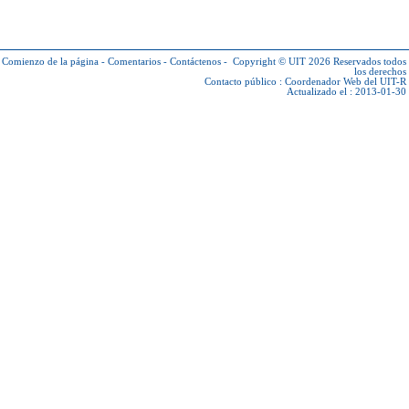
Comienzo de la página
-
Comentarios
-
Contáctenos
-
Copyright © UIT 2026
Reservados todos
los derechos
Contacto público :
Coordenador Web del UIT-R
Actualizado el : 2013-01-30