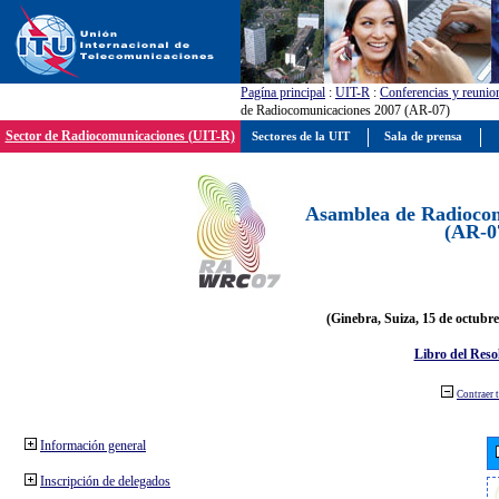
Pagína principal
:
UIT-R
:
Conferencias y reunio
de Radiocomunicaciones 2007 (AR-07)
Sector de Radiocomunicaciones (UIT-R)
Sectores de la UIT
Sala de prensa
Asamblea de Radiocom
(AR-0
(Ginebra, Suiza, 15 de octubre
Libro del Reso
Contraer 
Información general
Inscripción de delegados