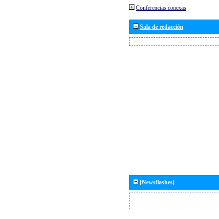
Conferencias conexas
Sala de redacción
[Newsflashes]