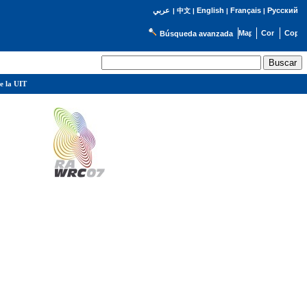
English
Français
Русский
عربي
|
中文
|
|
|
Búsqueda avanzada
e la UIT