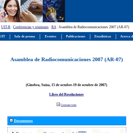
:
UIT-R
:
Conferencias y reuniones
:
RA
: Asamblea de Radiocomunicaciones 2007 (AR-07)
 UIT
Sala de prensa
Eventos
Publicaciones
Estadísticas
Acerca d
Asamblea de Radiocomunicaciones 2007 (AR-07)
(Ginebra, Suiza, 15 de octubre-19 de octubre de 2007)
Libro del Resoluciones
Contraer todo
Documentos