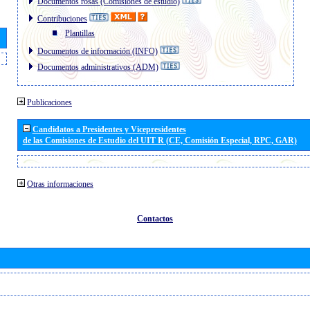
Documentos rosas (Comisiones de estudio)
Contribuciones
Plantillas
Documentos de información (INFO)
Documentos administrativos (ADM)
Publicaciones
Candidatos a Presidentes y Vicepresidentes
de las Comisiones de Estudio del UIT R (CE, Comisión Especial, RPC, GAR)
Otras informaciones
Contactos