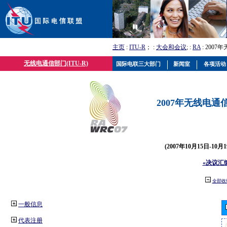
主页
:
ITU-R
； :
大会和会议
; :
RA
: 2007
无线电通信部门(ITU-R)
国际电联三大部门
新闻室
各项活动
2007年无线电通信
(2007年10月15日-10
«决议汇
全部收
一般信息
代表注册