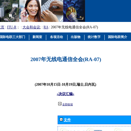
主页
:
ITU-R
； :
大会和会议
; :
RA
: 2007年无线电通信全会(RA-07)
国际电联三大部门
新闻室
各项活动
出版物
统计数字
国际电联简介
2007年无线电通信全会(RA-07)
(2007年10月15日-10月19日,瑞士,日内瓦)
«决议汇编»
全部收缩
文件