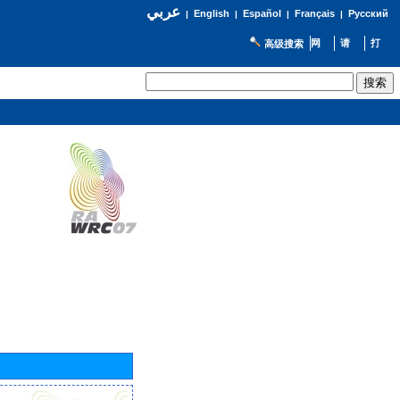
عربي
English
Español
Français
Русский
|
|
|
|
高级搜索