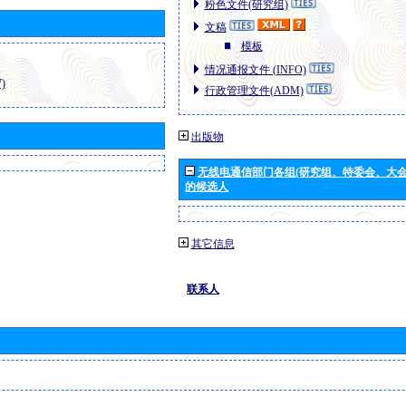
粉色文件(研究组)
文稿
模板
情况通报文件 (INFO)
)
行政管理文件(ADM)
出版物
无线电通信部门各组(研究组、特委会、大
的候选人
其它信息
联系人