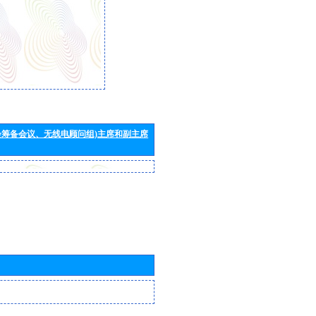
会筹备会议、无线电顾问组)主席和副主席