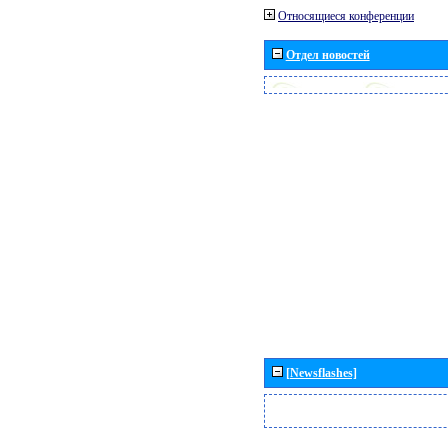
Относящиеся конференции
Отдел новостей
[Newsflashes]