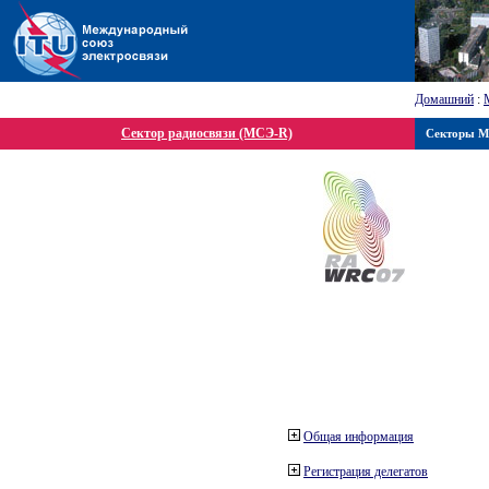
Домашний
:
Сектор радиосвязи (МСЭ-R)
Секторы 
Общая информация
Регистрация делегатов