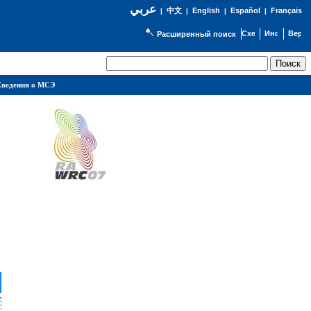
عربي
English
Español
Français
|
中文
|
|
|
Расширенный поиск
ведения о МСЭ