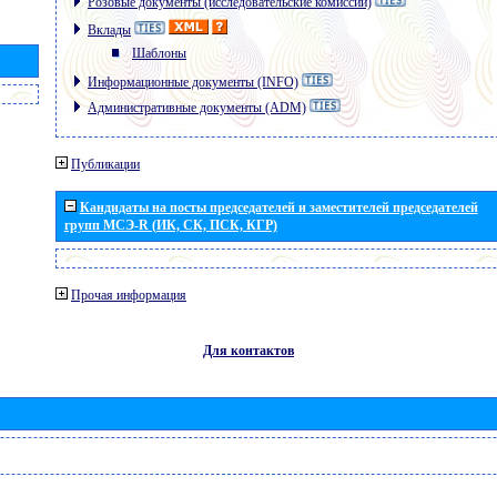
Розовые документы (исследовательские комиссии)
Вклады
Шаблоны
Информационные документы (INFO)
Административные документы (ADM)
Публикации
Кандидаты на посты председателей и заместителей председателей
групп МСЭ-R (ИК, СК, ПСК, КГР)
Прочая информация
Для контактов