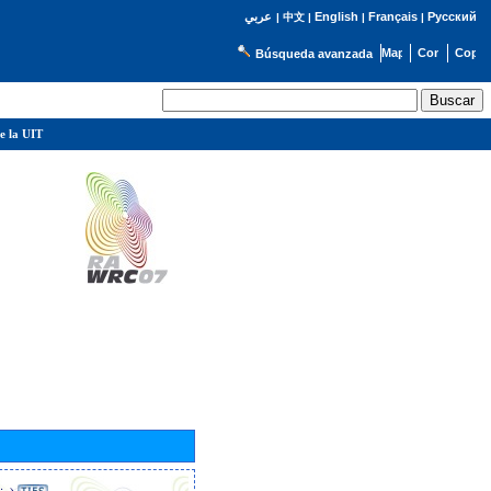
English
Français
Русский
عربي
|
中文
|
|
|
Búsqueda avanzada
e la UIT