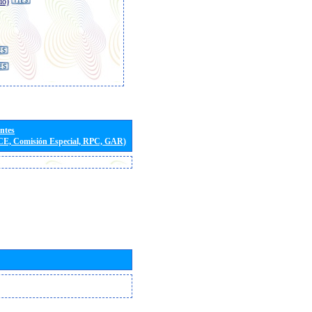
io)
entes
(CE, Comisión Especial, RPC, GAR)