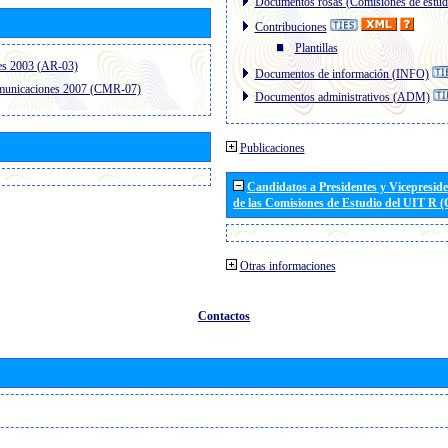
Documentos rosas (Comisiones de estud
Contribuciones
Plantillas
es 2003 (AR-03)
Documentos de información (INFO)
omunicaciones 2007 (CMR-07)
Documentos administrativos (ADM)
Publicaciones
Candidatos a Presidentes y Vicepresid
de las Comisiones de Estudio del UIT R 
Otras informaciones
Contactos