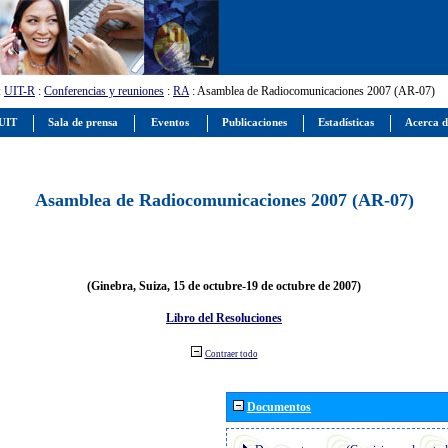
:
UIT-R
:
Conferencias y reuniones
:
RA
: Asamblea de Radiocomunicaciones 2007 (AR-07)
 UIT
Sala de prensa
Eventos
Publicaciones
Estadísticas
Acerca d
Asamblea de Radiocomunicaciones 2007 (AR-07)
(Ginebra, Suiza, 15 de octubre-19 de octubre de 2007)
Libro del Resoluciones
Contraer todo
Documentos