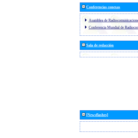
Conferencias conexas
Asamblea de Radiocomunicacion
Conferencia Mundial de Radioc
Sala de redacción
[Newsflashes]