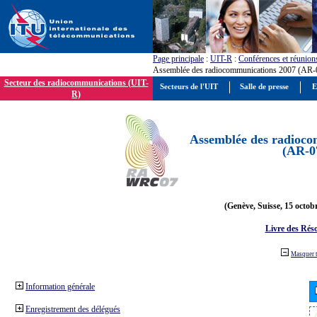
Page principale
:
UIT-R
:
Conférences et réunion
Assemblée des radiocommunications 2007 (AR-
Secteur des radiocommunications (UIT-
Secteurs de l'UIT
Salle de presse
E
R)
Assemblée des radioco
(AR-0
(Genève, Suisse, 15 octob
Livre des Réso
Masquer 
Information générale
Enregistrement des délégués