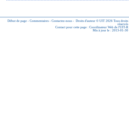
Début de page
-
Commentaires
-
Contactez-nous
-
Droits d'auteur © UIT 2026
Tous droits
réservés
Contact pour cette page :
Coordinateur Web de l'UIT-R
Mis à jour le : 2013-01-30