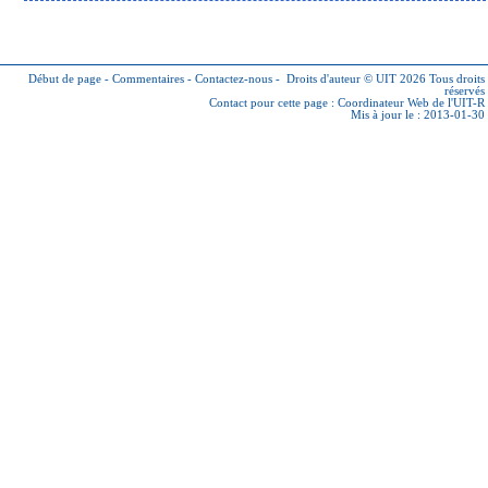
Début de page
-
Commentaires
-
Contactez-nous
-
Droits d'auteur © UIT 2026
Tous droits
réservés
Contact pour cette page :
Coordinateur Web de l'UIT-R
Mis à jour le : 2013-01-30