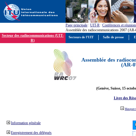
Page principale
:
UIT-R
:
Conférences et réunion
Assemblée des radiocommunications 2007 (AR-
Secteur des radiocommunications (UIT-
Secteurs de l'UIT
Salle de presse
E
R)
Assemblée des radioco
(AR-0
(Genève, Suisse, 15 octob
Livre des Réso
Masquer 
Information générale
Enregistrement des délégués