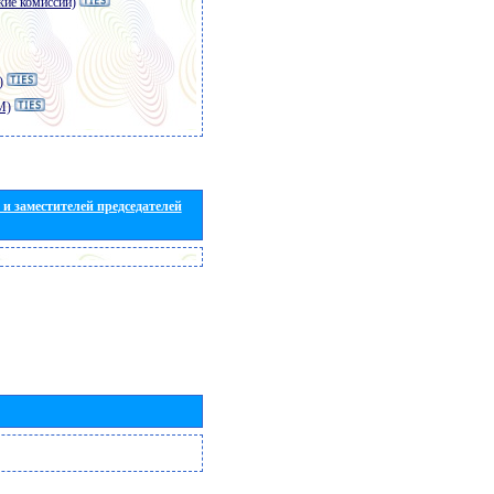
кие комиссии)
)
M)
и заместителей председателей