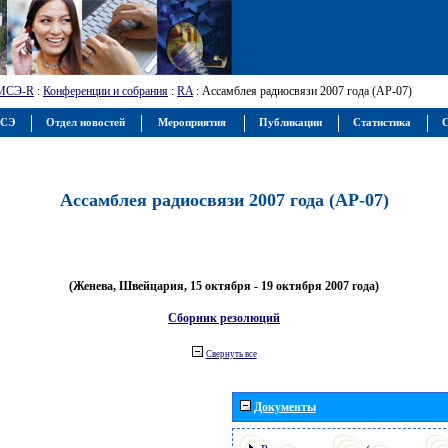
МСЭ-R
:
Конференции и собрания
:
RA
: Ассамблея радиосвязи 2007 года (АР-07)
МСЭ
Отдел новостей
Мероприятия
Публикации
Статистика
С
Ассамблея радиосвязи 2007 года (АР-07)
(Женева, Швейцария, 15 октября - 19 октября 2007 года)
Сборник резолюций
Свернуть все
Документы