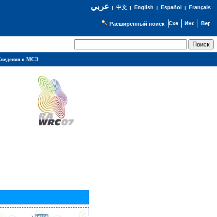
عربي
English
Español
Français
|
中文
|
|
|
Расширенный поиск
ведения о МСЭ