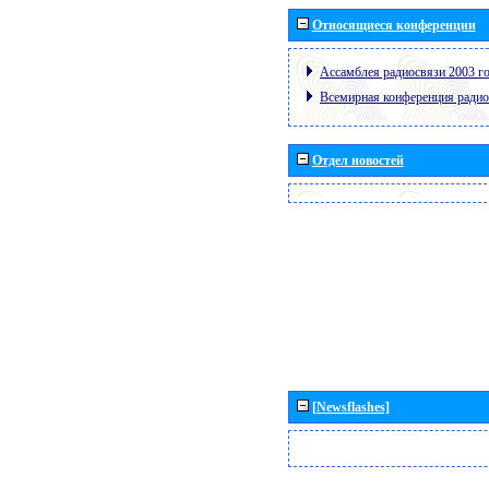
Относящиеся конференции
Ассамблея радиосвязи 2003 го
Всемирная конференция радио
Отдел новостей
[Newsflashes]