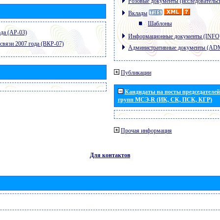
Розовые документы (исследовательс
Вклады
Шаблоны
да (АР-03)
Информационные документы (INFO
связи 2007 года (ВКР-07)
Административные документы (AD
Публикации
Кандидаты на посты председателей 
групп МСЭ-R (ИК, СК, ПСК, КГР)
Прочая информация
Для контактов