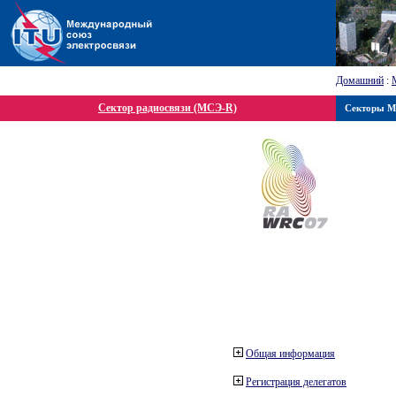
Домашний
:
Сектор радиосвязи (МСЭ-R)
Секторы 
Общая информация
Регистрация делегатов