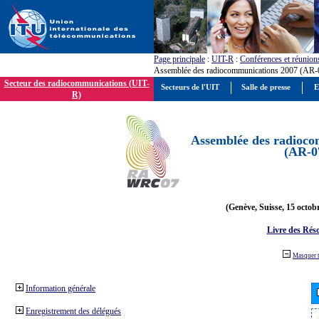
Page principale
:
UIT-R
:
Conférences et réunion
Assemblée des radiocommunications 2007 (AR-
Secteur des radiocommunications (UIT-
Secteurs de l'UIT
Salle de presse
E
R)
Assemblée des radioco
(AR-0
(Genève, Suisse, 15 octob
Livre des Réso
Masquer 
Information générale
Enregistrement des délégués