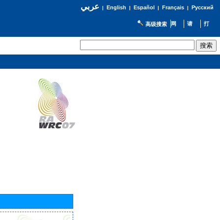
عربي
English
Español
Français
Русский
|
|
|
|
高级搜索