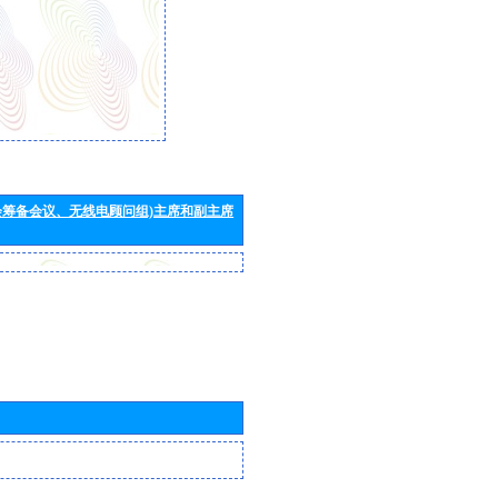
会筹备会议、无线电顾问组)主席和副主席