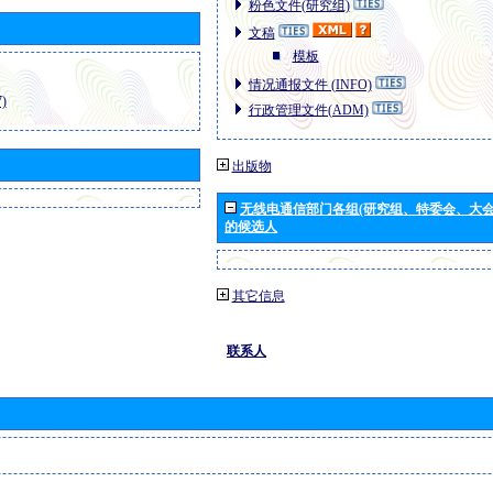
粉色文件(研究组)
文稿
模板
情况通报文件 (INFO)
)
行政管理文件(ADM)
出版物
无线电通信部门各组(研究组、特委会、大
的候选人
其它信息
联系人