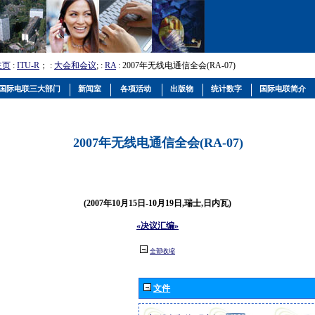
主页
:
ITU-R
； :
大会和会议
; :
RA
: 2007年无线电通信全会(RA-07)
国际电联三大部门
新闻室
各项活动
出版物
统计数字
国际电联简介
2007年无线电通信全会(RA-07)
(2007年10月15日-10月19日,瑞士,日内瓦)
«决议汇编»
全部收缩
文件