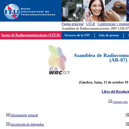
Pagína principal
:
UIT-R
:
Conferencias y reunio
Asamblea de Radiocomunicaciones 2007 (AR-07
Sector de Radiocomunicaciones (UIT-R)
Sectores de la UIT
Sala de prensa
Asamblea de Radiocomun
(AR-07)
(Ginebra, Suiza, 15 de octubre-19
Libro del Resoluci
Contraer todo
Información general
Inscripción de delegados