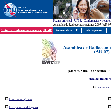
Pagína principal
:
UIT-R
:
Conferencias y reunio
Asamblea de Radiocomunicaciones 2007 (AR-07
Sector de Radiocomunicaciones (UIT-R)
Sectores de la UIT
Sala de prensa
Asamblea de Radiocomun
(AR-07)
(Ginebra, Suiza, 15 de octubre-19
Libro del Resoluci
Contraer todo
Información general
Inscripción de delegados