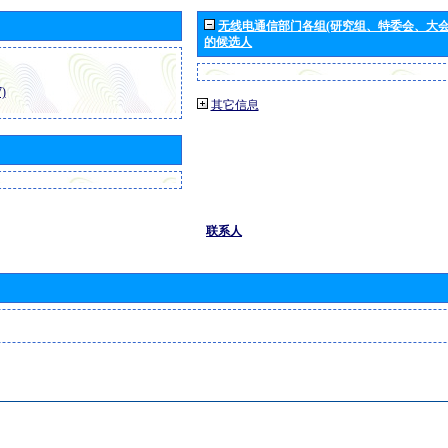
无线电通信部门各组(研究组、特委会、大
的候选人
)
其它信息
联系人