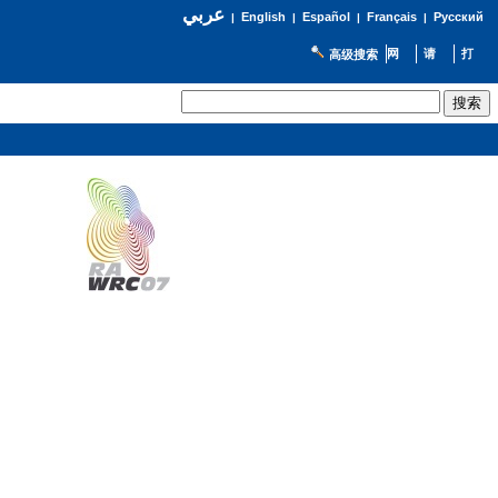
عربي
English
Español
Français
Русский
|
|
|
|
高级搜索