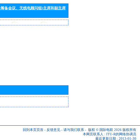
会筹备会议、无线电顾问组)主席和副主席
回到本页页首
-
反馈意见
-
请与我们联系
-
版权 © 国际电联 2026
版权所有
本网页联系人 :
ITU-R的网络协调员
最近更新日期 : 2013-01-30