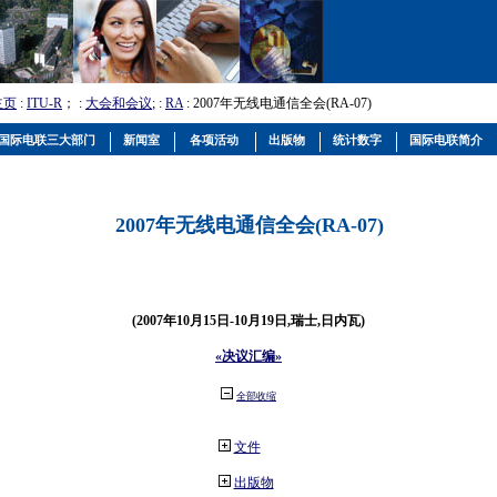
主页
:
ITU-R
； :
大会和会议
; :
RA
: 2007年无线电通信全会(RA-07)
国际电联三大部门
新闻室
各项活动
出版物
统计数字
国际电联简介
2007年无线电通信全会(RA-07)
(2007年10月15日-10月19日,瑞士,日内瓦)
«决议汇编»
全部收缩
文件
出版物