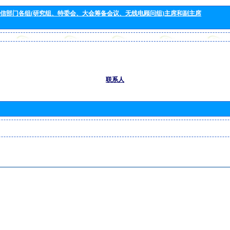
信部门各组(研究组、特委会、大会筹备会议、无线电顾问组)主席和副主席
联系人