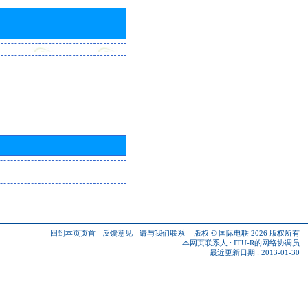
回到本页页首
-
反馈意见
-
请与我们联系
-
版权 © 国际电联 2026
版权所有
本网页联系人 :
ITU-R的网络协调员
最近更新日期 : 2013-01-30