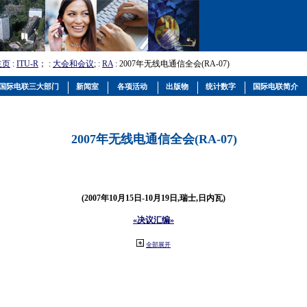
主页
:
ITU-R
； :
大会和会议
; :
RA
: 2007年无线电通信全会(RA-07)
国际电联三大部门
新闻室
各项活动
出版物
统计数字
国际电联简介
2007年无线电通信全会(RA-07)
(2007年10月15日-10月19日,瑞士,日内瓦)
«决议汇编»
全部展开