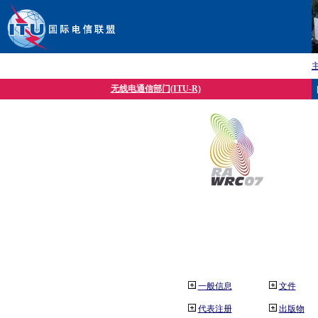
无线电通信部门(ITU-R)
一般信息
文件
代表注册
出版物