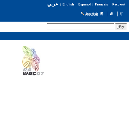
عربي
English
Español
Français
Русский
|
|
|
|
高级搜索