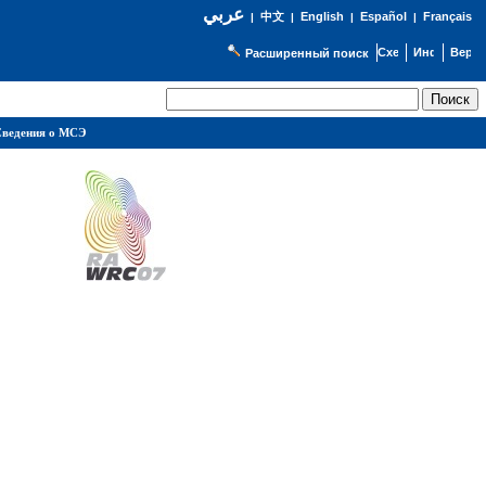
عربي
English
Español
Français
|
中文
|
|
|
Расширенный поиск
ведения о МСЭ