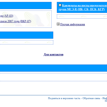
Кандидаты на посты председателей
групп МСЭ-R (ИК, СК, ПСК, КГР)
да (АР-03)
связи 2007 года (ВКР-07)
Прочая информация
Для контактов
Подняться в верхнюю часть
-
Обратная связь
-
Инф
П