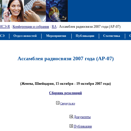
МСЭ-R
:
Конференции и собрания
:
RA
: Ассамблея радиосвязи 2007 года (АР-07)
МСЭ
Отдел новостей
Мероприятия
Публикации
Статистика
С
Ассамблея радиосвязи 2007 года (АР-07)
(Женева, Швейцария, 15 октября - 19 октября 2007 года)
Сборник резолюций
Свернуть все
Документы
Публикации