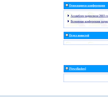
Относящиеся конференции
Ассамблея радиосвязи 2003 го
Всемирная конференция радио
Отдел новостей
[Newsflashes]