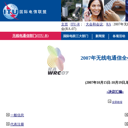
主页
:
ITU-R
； :
大会和会议
; :
RA
: 2007
会(RA-07)
无线电通信部门(ITU-R)
国际电联三大部门
新闻室
各项活动
2007年无线电通信全会(
(2007年10月15日-10月19日
«决议汇编»
全部收缩
一般信息
代表注册