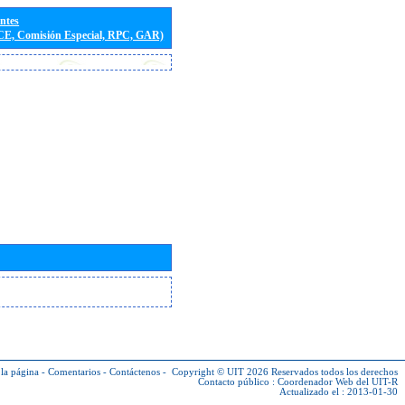
entes
(CE, Comisión Especial, RPC, GAR)
la página
-
Comentarios
-
Contáctenos
-
Copyright © UIT 2026
Reservados todos los derechos
Contacto público :
Coordenador Web del UIT-R
Actualizado el : 2013-01-30