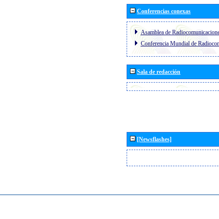
Conferencias conexas
Asamblea de Radiocomunicacion
Conferencia Mundial de Radioc
Sala de redacción
[Newsflashes]