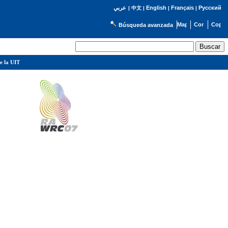
English
Français
Русский
عربي
|
中文
|
|
|
Búsqueda avanzada
e la UIT