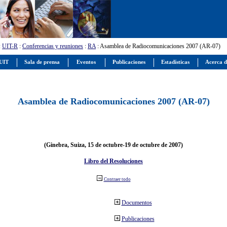
:
UIT-R
:
Conferencias y reuniones
:
RA
: Asamblea de Radiocomunicaciones 2007 (AR-07)
 UIT
Sala de prensa
Eventos
Publicaciones
Estadísticas
Acerca d
Asamblea de Radiocomunicaciones 2007 (AR-07)
(Ginebra, Suiza, 15 de octubre-19 de octubre de 2007)
Libro del Resoluciones
Contraer todo
Documentos
Publicaciones