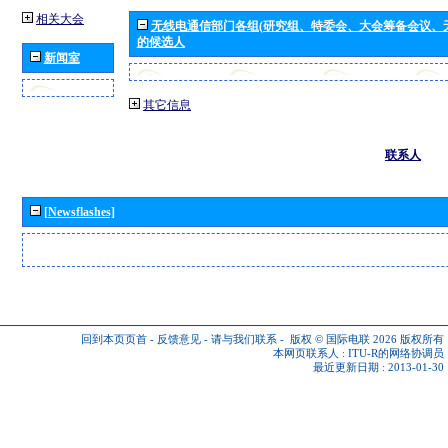
相关大会
无线电通信部门各组(研究组、特委会、大会筹备会议、
的候选人
新闻室
其它信息
联系人
[Newsflashes]
回到本页页首
-
反馈意见
-
请与我们联系
-
版权 © 国际电联 2026
版权所有
本网页联系人 :
ITU-R的网络协调员
最近更新日期 : 2013-01-30