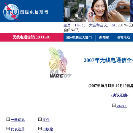
主页
:
ITU-R
； :
大会和会议
; :
RA
: 2007
会(RA-07)
无线电通信部门(ITU-R)
国际电联三大部门
新闻室
各项活动
2007年无线电通信全会(
(2007年10月15日-10月19日
«决议汇编»
全部展开
一般信息
文件
代表注册
出版物