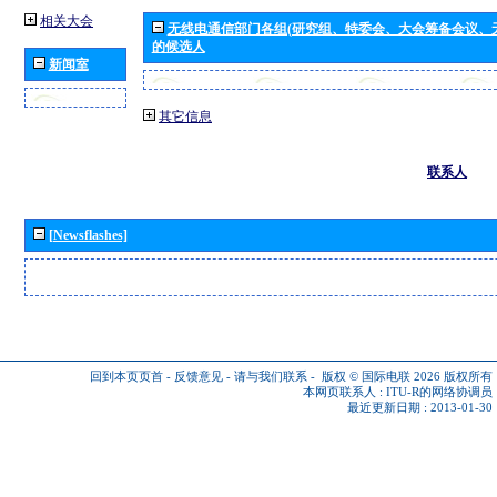
相关大会
无线电通信部门各组(研究组、特委会、大会筹备会议、
的候选人
新闻室
其它信息
联系人
[Newsflashes]
回到本页页首
-
反馈意见
-
请与我们联系
-
版权 © 国际电联 2026
版权所有
本网页联系人 :
ITU-R的网络协调员
最近更新日期 : 2013-01-30