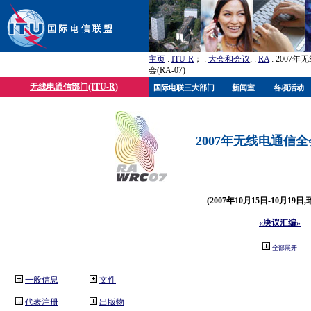
主页
:
ITU-R
； :
大会和会议
; :
RA
: 2007
会(RA-07)
无线电通信部门(ITU-R)
国际电联三大部门
新闻室
各项活动
2007年无线电通信全会(
(2007年10月15日-10月19日
«决议汇编»
全部展开
一般信息
文件
代表注册
出版物