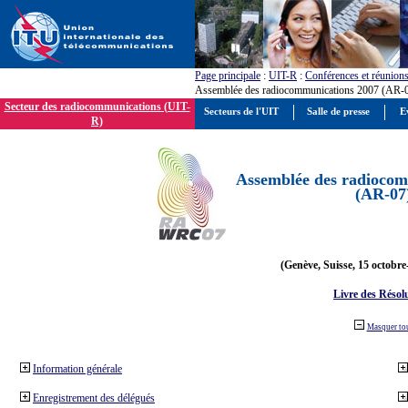
Page principale
:
UIT-R
:
Conférences et réunion
Assemblée des radiocommunications 2007 (AR-
Secteur des radiocommunications (UIT-
Secteurs de l'UIT
Salle de presse
E
R)
Assemblée des radiocom
(AR-07
(Genève, Suisse, 15 octobre
Livre des Résol
Masquer to
Information générale
Enregistrement des délégués