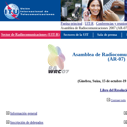
Pagína principal
:
UIT-R
:
Conferencias y reunio
Asamblea de Radiocomunicaciones 2007 (AR-07
Sector de Radiocomunicaciones (UIT-R)
Sectores de la UIT
Sala de prensa
Asamblea de Radiocomun
(AR-07)
(Ginebra, Suiza, 15 de octubre-19
Libro del Resoluci
Contraer todo
Información general
Inscripción de delegados