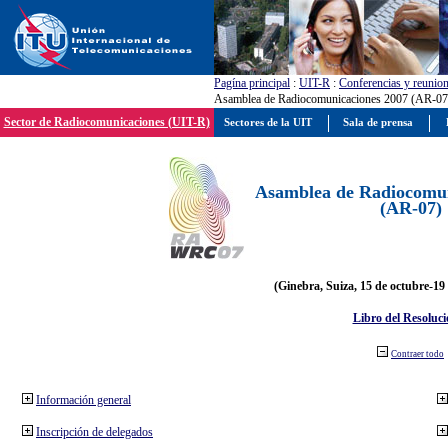
Pagína principal
:
UIT-R
:
Conferencias y reunio
Asamblea de Radiocomunicaciones 2007 (AR-07
Sector de Radiocomunicaciones (UIT-R)
Sectores de la UIT
Sala de prensa
Asamblea de Radiocomun
(AR-07)
(Ginebra, Suiza, 15 de octubre-19
Libro del Resoluci
Contraer todo
Información general
Inscripción de delegados