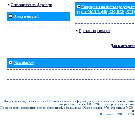
Относящиеся конференции
Кандидаты на посты председател
групп МСЭ-R (ИК, СК, ПСК, КГР)
Отдел новостей
Прочая информация
Для контакто
[Newsflashes]
Подняться в верхнюю часть
-
Обратная связь
-
Информация для контактов
-
Знак охраны
авторского права © МСЭ 2026
Все права сохранены
По вопросам, связанным с этой страницей, обращаться :
Координатор Web-страницы МСЭ-
R
Обновлено : 2013-01-30