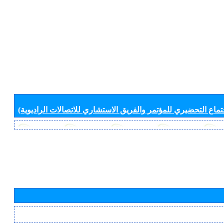
جتماع التحضيري للمؤتمر والفريق الاستشاري للاتصالات الراديوية)