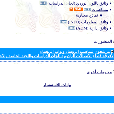
وثائق باللون الوردي (لجان الدراسات)
مساهمات
نماذج معيارية
وثائق المعلومات (INFO)
وثائق إدارية (ADM)
المنشورات
مرشحون لمناصب الرؤساء ونواب الرؤساء
لأفرقة قطاع الاتصالات الراديوية (لجان الدراسات واللجنة الخاصة والا
معلومات أخرى
بيانات للاستفسار