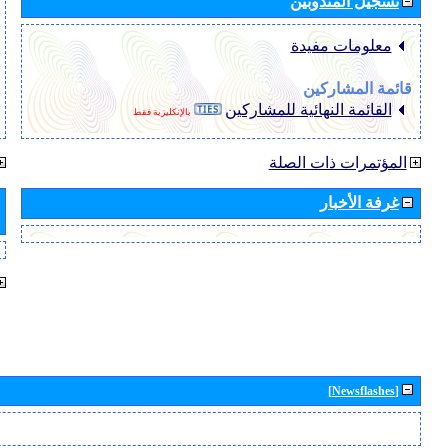
تسجيل المندوبين
معلومات مفيدة
قائمة المشاركين
القائمة النهائية للمشاركين
بالإنكليزية فقط
المؤتمرات ذات الصلة
غرفة الأخبار
[Newsflashes]