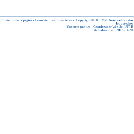
Comienzo de la página
-
Comentarios
-
Contáctenos
-
Copyright © UIT 2026
Reservados todos
los derechos
Contacto público :
Coordenador Web del UIT-R
Actualizado el : 2013-01-30