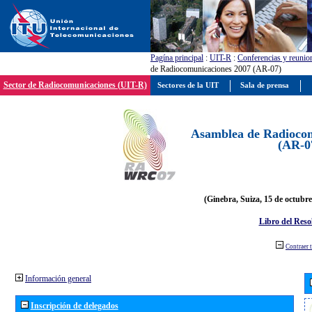
Pagína principal
:
UIT-R
:
Conferencias y reunio
de Radiocomunicaciones 2007 (AR-07)
Sector de Radiocomunicaciones (UIT-R)
Sectores de la UIT
Sala de prensa
Asamblea de Radiocom
(AR-0
(Ginebra, Suiza, 15 de octubre
Libro del Reso
Contraer 
Información general
Inscripción de delegados