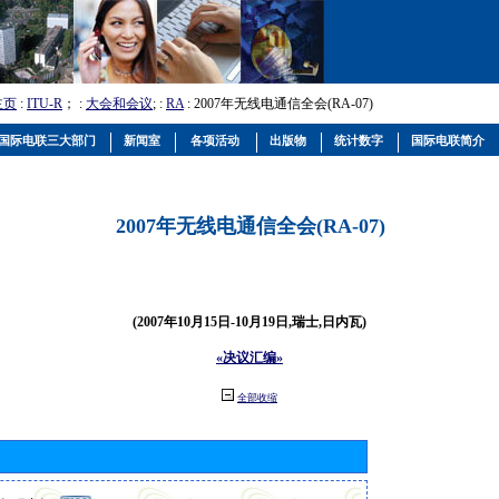
主页
:
ITU-R
； :
大会和会议
; :
RA
: 2007年无线电通信全会(RA-07)
国际电联三大部门
新闻室
各项活动
出版物
统计数字
国际电联简介
2007年无线电通信全会(RA-07)
(2007年10月15日-10月19日,瑞士,日内瓦)
«决议汇编»
全部收缩