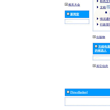
粉色文件
相关大会
文稿
新闻室
情况通报
行政管理
出版物
无线电通
的候选人
其它信息
[Newsflashes]