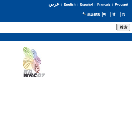
عربي
English
Español
Français
Русский
|
|
|
|
高级搜索