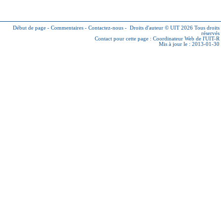
Début de page
-
Commentaires
-
Contactez-nous
-
Droits d'auteur © UIT 2026
Tous droits
réservés
Contact pour cette page :
Coordinateur Web de l'UIT-R
Mis à jour le : 2013-01-30