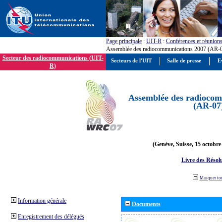
Page principale
:
UIT-R
:
Conférences et réunion
Assemblée des radiocommunications 2007 (AR-
Secteur des radiocommunications (UIT-
Secteurs de l'UIT
Salle de presse
E
R)
Assemblée des radiocom
(AR-07
(Genève, Suisse, 15 octobre
Livre des Résol
Masquer to
Information générale
Documents
Enregistrement des délégués