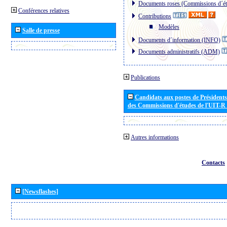
Documents roses (Commissions d´ét
Conférences relatives
Contributions
Modèles
Salle de presse
Documents d´information (INFO)
Documents administratifs (ADM)
Publications
Candidats aux postes de Présidents 
des Commissions d'études de l'UIT-R
Autres informations
Contacts
[Newsflashes]