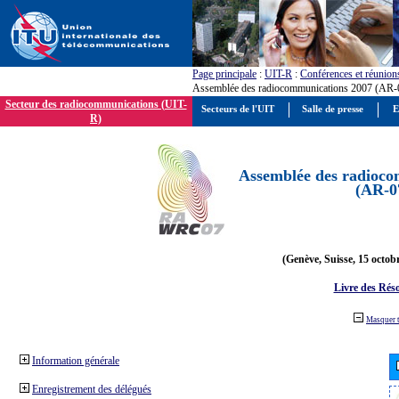
Page principale
:
UIT-R
:
Conférences et réunion
Assemblée des radiocommunications 2007 (AR-
Secteur des radiocommunications (UIT-
Secteurs de l'UIT
Salle de presse
E
R)
Assemblée des radioco
(AR-0
(Genève, Suisse, 15 octob
Livre des Réso
Masquer 
Information générale
Enregistrement des délégués