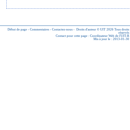
Début de page
-
Commentaires
-
Contactez-nous
-
Droits d'auteur © UIT 2026
Tous droits
réservés
Contact pour cette page :
Coordinateur Web de l'UIT-R
Mis à jour le : 2013-01-30