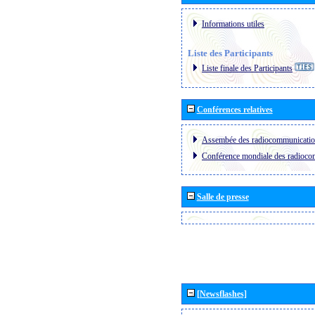
Informations utiles
Liste des Participants
Liste finale des Participants
Conférences relatives
Assembée des radiocommunicati
Conférence mondiale des radioc
Salle de presse
[Newsflashes]