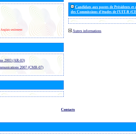
Candidats aux postes de Présidents et 
des Commissions d'études de l'UIT-R (C
Anglais seulement
Autres informations
ons 2003 (AR-03)
ommunications 2007 (CMR-07)
Contacts