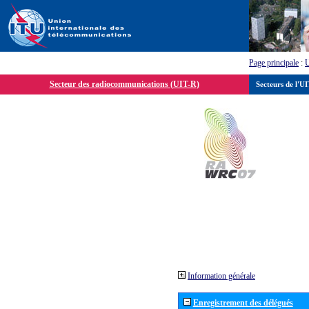
Page principale
:
Secteur des radiocommunications (UIT-R)
Secteurs de l'U
Information générale
Enregistrement des délégués