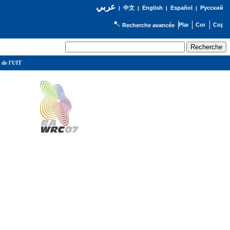
عربي
English
Español
Русский
|
中文
|
|
|
Recherche avancée
 de l'UIT