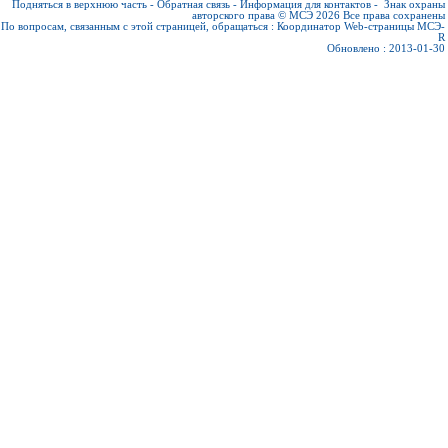
Подняться в верхнюю часть
-
Обратная связь
-
Информация для контактов
-
Знак охраны
авторского права © МСЭ 2026
Все права сохранены
По вопросам, связанным с этой страницей, обращаться :
Координатор Web-страницы МСЭ-
R
Обновлено : 2013-01-30