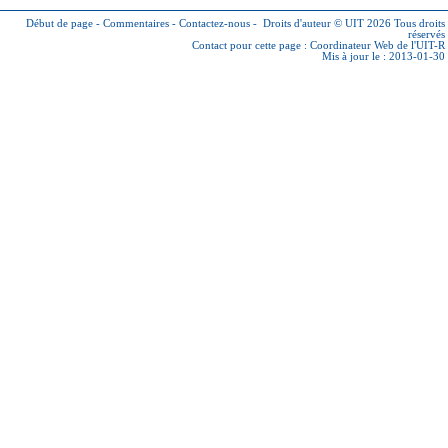
Début de page
-
Commentaires
-
Contactez-nous
-
Droits d'auteur © UIT 2026
Tous droits
réservés
Contact pour cette page :
Coordinateur Web de l'UIT-R
Mis à jour le : 2013-01-30