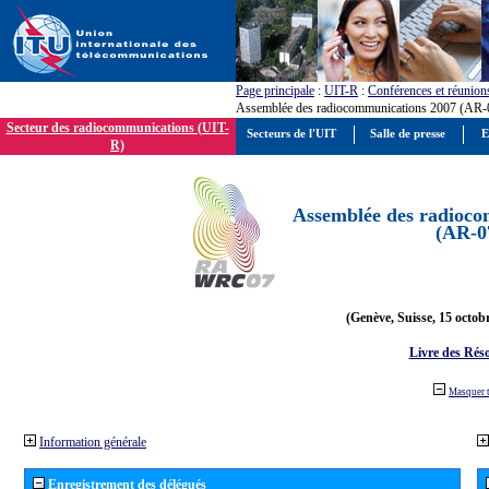
Page principale
:
UIT-R
:
Conférences et réunion
Assemblée des radiocommunications 2007 (AR-
Secteur des radiocommunications (UIT-
Secteurs de l'UIT
Salle de presse
E
R)
Assemblée des radioco
(AR-0
(Genève, Suisse, 15 octob
Livre des Réso
Masquer 
Information générale
Enregistrement des délégués