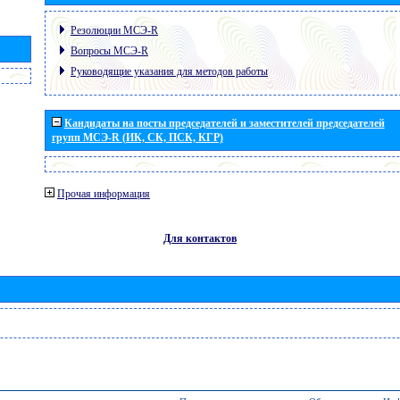
Резолюции МСЭ-R
Вопросы МСЭ-R
Руководящие указания для методов работы
Кандидаты на посты председателей и заместителей председателей
групп МСЭ-R (ИК, СК, ПСК, КГР)
Прочая информация
Для контактов