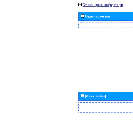
Относящиеся конференции
Отдел новостей
[Newsflashes]