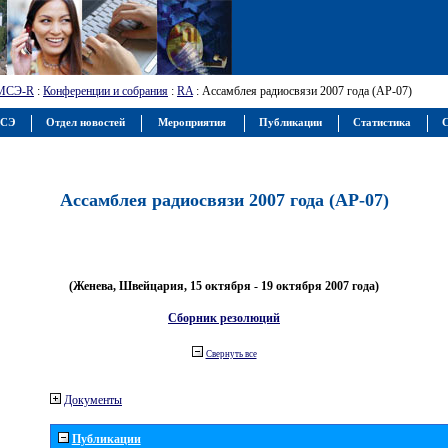
МСЭ-R
:
Конференции и собрания
:
RA
: Ассамблея радиосвязи 2007 года (АР-07)
МСЭ
Отдел новостей
Мероприятия
Публикации
Статистика
С
Ассамблея радиосвязи 2007 года (АР-07)
(Женева, Швейцария, 15 октября - 19 октября 2007 года)
Сборник резолюций
Свернуть все
Документы
Публикации