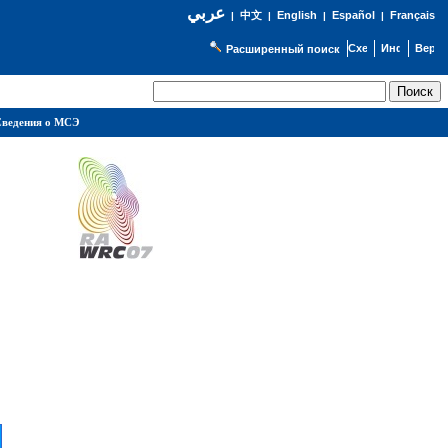
عربي
English
Español
Français
|
中文
|
|
|
Расширенный поиск
ведения о МСЭ