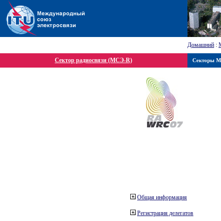
Домашний
:
Сектор радиосвязи (МСЭ-R)
Секторы 
Общая информация
Регистрация делегатов