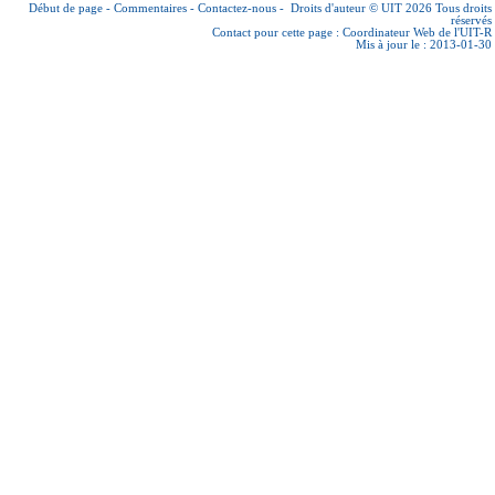
Début de page
-
Commentaires
-
Contactez-nous
-
Droits d'auteur © UIT 2026
Tous droits
réservés
Contact pour cette page :
Coordinateur Web de l'UIT-R
Mis à jour le : 2013-01-30