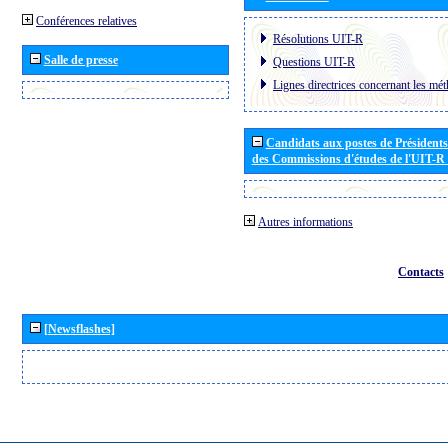
Conférences relatives
Résolutions UIT-R
Salle de presse
Questions UIT-R
Lignes directrices concernant les mét
Candidats aux postes de Présidents 
des Commissions d'études de l'UIT-R
Autres informations
Contacts
[Newsflashes]