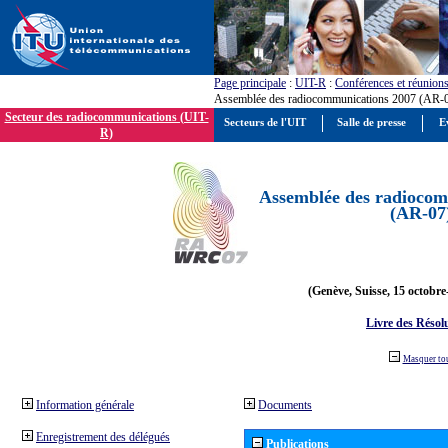
Page principale
:
UIT-R
:
Conférences et réunion
Assemblée des radiocommunications 2007 (AR-
Secteur des radiocommunications (UIT-
Secteurs de l'UIT
Salle de presse
E
R)
Assemblée des radiocom
(AR-07
(Genève, Suisse, 15 octobre
Livre des Résol
Masquer to
Information générale
Documents
Enregistrement des délégués
Publications