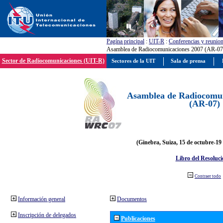
Pagína principal
:
UIT-R
:
Conferencias y reunio
Asamblea de Radiocomunicaciones 2007 (AR-07
Sector de Radiocomunicaciones (UIT-R)
Sectores de la UIT
Sala de prensa
Asamblea de Radiocomun
(AR-07)
(Ginebra, Suiza, 15 de octubre-19
Libro del Resoluci
Contraer todo
Información general
Documentos
Inscripción de delegados
Publicaciones