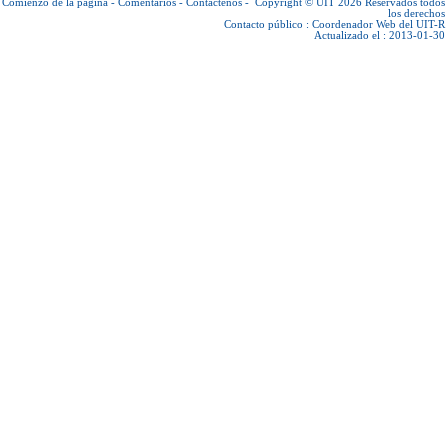
Comienzo de la página
-
Comentarios
-
Contáctenos
-
Copyright © UIT 2026
Reservados todos
los derechos
Contacto público :
Coordenador Web del UIT-R
Actualizado el : 2013-01-30