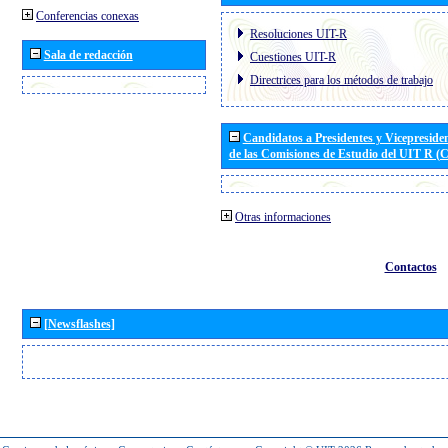
Conferencias conexas
Resoluciones UIT-R
Sala de redacción
Cuestiones UIT-R
Directrices para los métodos de trabajo
Candidatos a Presidentes y Vicepreside
de las Comisiones de Estudio del UIT R 
Otras informaciones
Contactos
[Newsflashes]