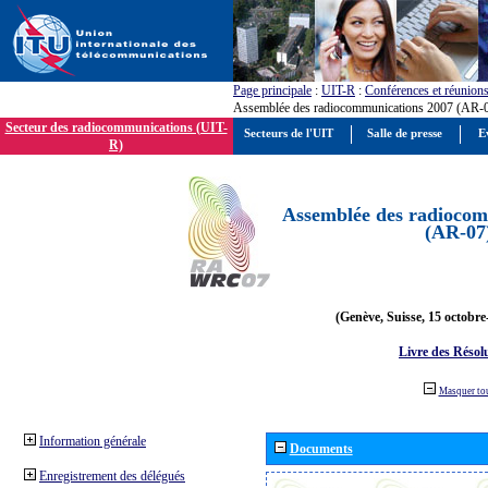
Page principale
:
UIT-R
:
Conférences et réunion
Assemblée des radiocommunications 2007 (AR-
Secteur des radiocommunications (UIT-
Secteurs de l'UIT
Salle de presse
E
R)
Assemblée des radiocom
(AR-07
(Genève, Suisse, 15 octobre
Livre des Résol
Masquer to
Information générale
Documents
Enregistrement des délégués