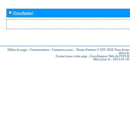
[Newsflashes]
Début de page
-
Commentaires
-
Contactez-nous
-
Droits d'auteur © UIT 2026
Tous droits
réservés
Contact pour cette page :
Coordinateur Web de l'UIT-R
Mis à jour le : 2013-01-30