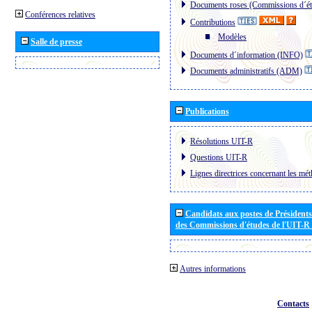
Documents roses (Commissions d´ét
Conférences relatives
Contributions
Modèles
Salle de presse
Documents d´information (INFO)
Documents administratifs (ADM)
Publications
Résolutions UIT-R
Questions UIT-R
Lignes directrices concernant les mét
Candidats aux postes de Présidents 
des Commissions d'études de l'UIT-R
Autres informations
Contacts