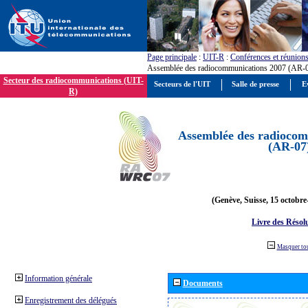
Page principale
:
UIT-R
:
Conférences et réunion
Assemblée des radiocommunications 2007 (AR-
Secteur des radiocommunications (UIT-
Secteurs de l'UIT
Salle de presse
E
R)
Assemblée des radiocom
(AR-07
(Genève, Suisse, 15 octobre
Livre des Résol
Masquer to
Information générale
Documents
Enregistrement des délégués