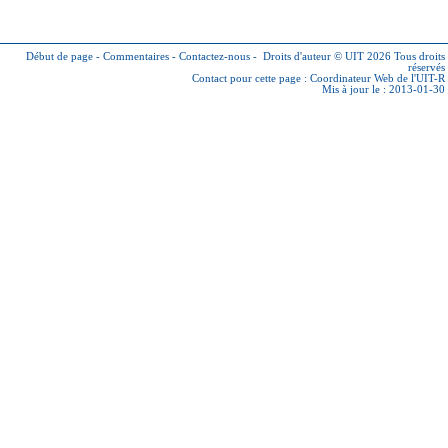
Début de page
-
Commentaires
-
Contactez-nous
-
Droits d'auteur © UIT 2026
Tous droits
réservés
Contact pour cette page :
Coordinateur Web de l'UIT-R
Mis à jour le : 2013-01-30