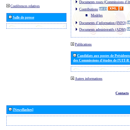
Documents roses (Commissions d´ét
Conférences relatives
Contributions
Modèles
Salle de presse
Documents d´information (INFO)
Documents administratifs (ADM)
Publications
Candidats aux postes de Présidents 
des Commissions d'études de l'UIT-R
Autres informations
Contacts
[Newsflashes]