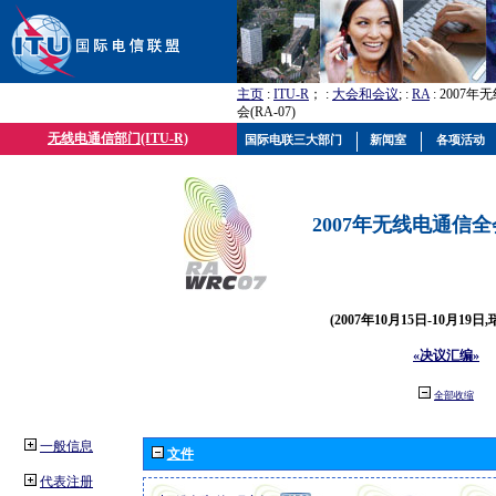
主页
:
ITU-R
； :
大会和会议
; :
RA
: 2007
会(RA-07)
无线电通信部门(ITU-R)
国际电联三大部门
新闻室
各项活动
2007年无线电通信全会(
(2007年10月15日-10月19日
«决议汇编»
全部收缩
一般信息
文件
代表注册