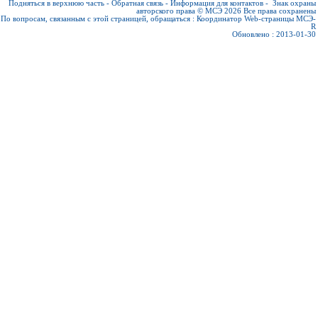
Подняться в верхнюю часть
-
Обратная связь
-
Информация для контактов
-
Знак охраны
авторского права © МСЭ 2026
Все права сохранены
По вопросам, связанным с этой страницей, обращаться :
Координатор Web-страницы МСЭ-
R
Обновлено : 2013-01-30