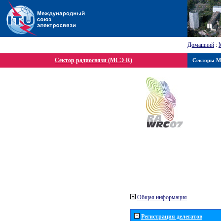
Домашний
:
Сектор радиосвязи (МСЭ-R)
Секторы 
Общая информация
Регистрация делегатов