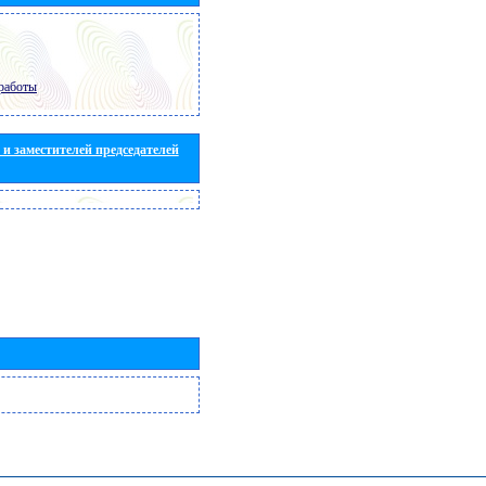
работы
и заместителей председателей