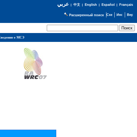
عربي
English
Español
Français
|
中文
|
|
|
Расширенный поиск
ведения о МСЭ