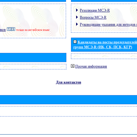
Резолюции МСЭ-R
Вопросы МСЭ-R
Руководящие указания для методов 
иков
только на английском языке
Кандидаты на посты председателей 
групп МСЭ-R (ИК, СК, ПСК, КГР)
Прочая информация
Для контактов