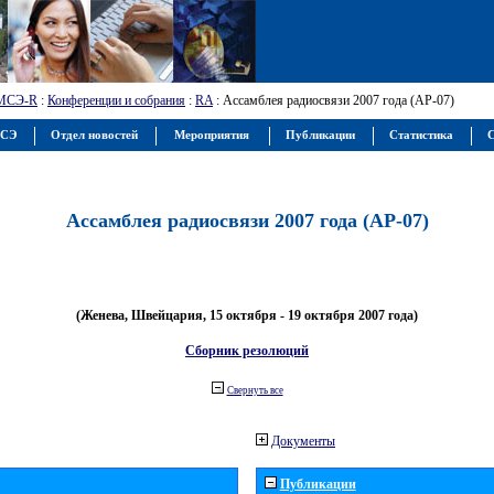
МСЭ-R
:
Конференции и собрания
:
RA
: Ассамблея радиосвязи 2007 года (АР-07)
МСЭ
Отдел новостей
Мероприятия
Публикации
Статистика
С
Ассамблея радиосвязи 2007 года (АР-07)
(Женева, Швейцария, 15 октября - 19 октября 2007 года)
Сборник резолюций
Свернуть все
Документы
Публикации